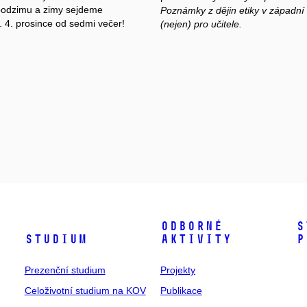
podzimu a zimy sejdeme
Poznámky z dějin etiky v západní 
 4. prosince od sedmi večer!
(nejen) pro učitele.
Odborné
S
Studium
aktivity
p
Prezenční studium
Projekty
Celoživotní studium na KOV
Publikace