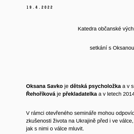
19.
4.
2022
Katedra občanské výcho
setkání s Oksanou
Oksana Savko
je
dětská psycholožka
a v s
Řehoříková
je
překladatelka
a v letech 201
V rámci otevřeného semináře mohou odpovídat 
zkušenosti života na Ukrajině před i ve válce
jak s nimi o válce mluvit.