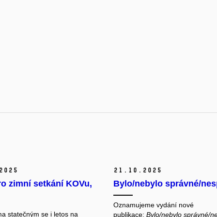
2025
21.
10.
2025
o zimní setkání KOVu,
Bylo/nebylo správné/ne
Oznamujeme vydání nové
a statečným se i letos na
publikace:
Bylo/nebylo správné/n