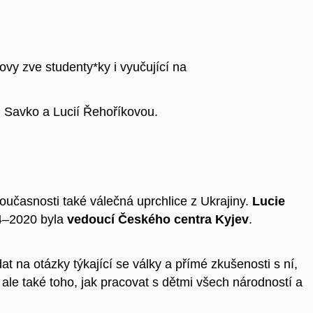
vy zve studenty*ky i vyučující na
 Savko a Lucií Řehoříkovou.
oučasnosti také válečná uprchlice z Ukrajiny.
Lucie
4–2020 byla
vedoucí Českého centra Kyjev
.
na otázky týkající se války a přímé zkušenosti s ní,
, ale také toho, jak pracovat s dětmi všech národností a