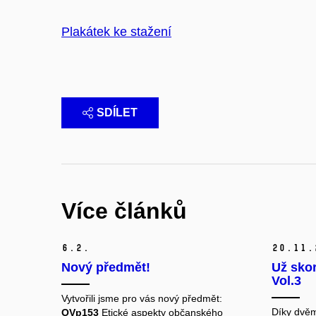
Plakátek ke stažení
SDÍLET
Více článků
6.
2.
20.
11.
Nový předmět!
Už skor
Vol.3
Vytvořili jsme pro vás nový předmět:
Díky dvěm
OVp153
Etické aspekty občanského