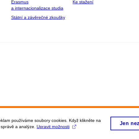
Erasmus
Ke stažení
a internacionalizace studia
Státní a závěrečné zkoušky
eklam používáme soubory cookies. Když klikněte na
Jen ne
, správě a analýze.
Upravit možnosti