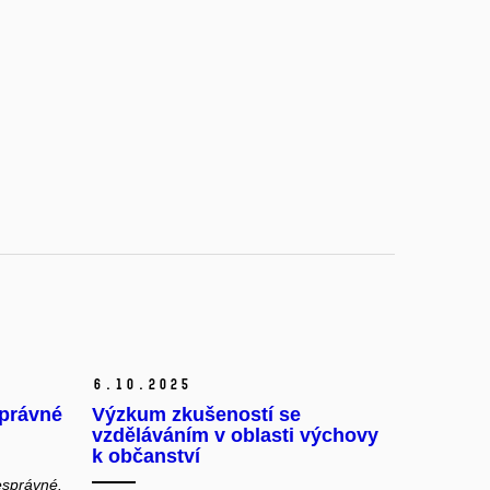
6.
10.
2025
správné
Výzkum zkušeností se
vzděláváním v oblasti výchovy
k občanství
esprávné.